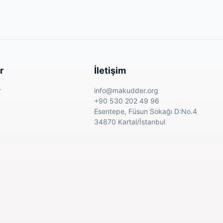
r
İletişim
r
info@makudder.org
+90 530 202 49 96
Esentepe, Füsun Sokağı D:No.4
34870 Kartal/İstanbul