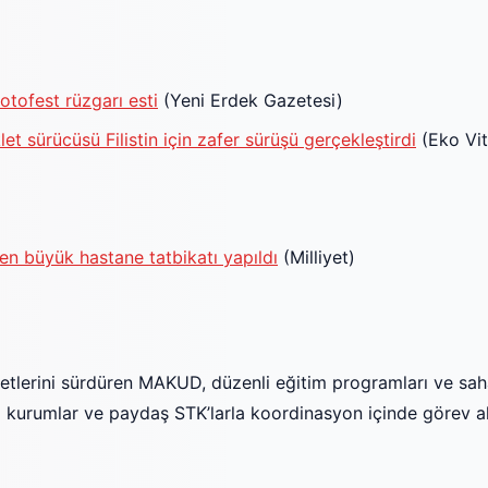
otofest rüzgarı esti
(Yeni Erdek Gazetesi)
et sürücüsü Filistin için zafer sürüşü gerçekleştirdi
(Eko Vit
 en büyük hastane tatbikatı yapıldı
(Milliyet)
yetlerini sürdüren MAKUD, düzenli eğitim programları ve saha 
ili kurumlar ve paydaş STK’larla koordinasyon içinde görev al