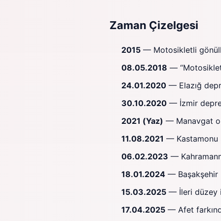
Zaman Çizelgesi
2015
— Motosikletli gönüllül
08.05.2018
— “Motosiklet
24.01.2020
— Elazığ depre
30.10.2020
— İzmir deprem
2021 (Yaz)
— Manavgat orm
11.08.2021
— Kastamonu sel
06.02.2023
— Kahramanmar
18.01.2024
— Başakşehir Ç
15.03.2025
— İleri düzey 
17.04.2025
— Afet farkında