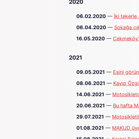
2020
06.02.2020
—
İki tekerle
06.04.2020
—
Sokağa çık
16.05.2020
—
Çekmeköy'd
2021
09.05.2021
—
Eşini görü
08.06.2021
—
Kayıp Özgü
14.06.2021
—
Motosikletç
20.06.2021
—
Bu hafta M
29.07.2021
—
Motosikletl
01.08.2021
—
MAKUD üyel