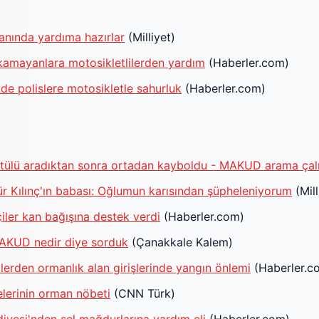
 anında yardıma hazırlar
(Milliyet)
amayanlara motosikletlilerden yardım
(Haberler.com)
e polislere motosikletle sahurluk
(Haberler.com)
ntülü aradıktan sonra ortadan kayboldu - MAKUD arama çalış
r Kılınç'ın babası: Oğlumun karısından şüpheleniyorum
(Mill
iler kan bağışına destek verdi
(Haberler.com)
AKUD nedir diye sorduk
(Çanakkale Kalem)
ilerden ormanlık alan girişlerinde yangın önlemi
(Haberler.c
erinin orman nöbeti
(CNN Türk)