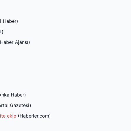
4 Haber)
t)
Haber Ajansı)
Anka Haber)
rtal Gazetesi)
ite ekip
(Haberler.com)