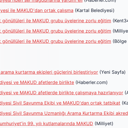
diyesi'nden sel mağdurlarına yardım eli
(Haberler.com)
iyesi ile MAKUD'dan ortak çalışma
(Kartal Belediyesi)
et gönüllüleri ile MAKUD grubu üyelerine zorlu eğitim
(Kent3
et gönüllüleri ile MAKUD grubu üyelerine zorlu eğitim
(Milliye
et gönüllüleri ile MAKUD grubu üyelerine zorlu eğitim
(Bölge 
 arama kurtarma ekipleri güçlerini birleştiriyor
(Yeni Sayfa)
diyesi ve MAKUD afetlerde birlikte
(Haberler.com)
diyesi ve MAKUD afetlerde birlikte çalışmaya hazırlanıyor
(
diyesi Sivil Savunma Ekibi ve MAKUD'dan ortak tatbikat
(Ka
diyesi Sivil Savunma Uzmanlığı Arama Kurtarma Ekibi akred
umhuriyet'in 99. yılı kutlamalarında MAKUD
(Milliyet)