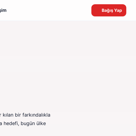
işim
Bağış Yap
kılan bir farkındalıkla
a hedefi, bugün ülke