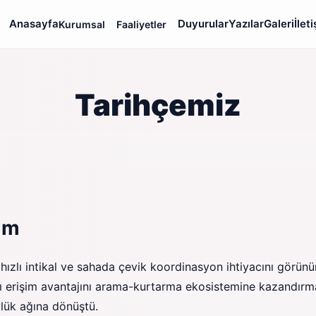
Anasayfa
Duyurular
Yazılar
Galeri
İlet
Kurumsal
Faaliyetler
Tarihçemiz
im
ızlı intikal ve sahada çevik koordinasyon ihtiyacını görünür 
ğı erişim avantajını arama-kurtarma ekosistemine kazandırm
lük ağına dönüştü.