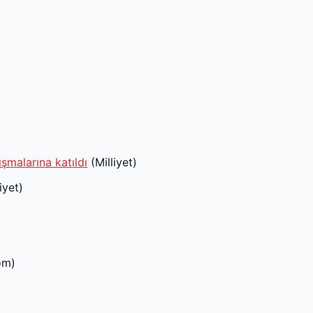
malarına katıldı
(Milliyet)
iyet)
om)