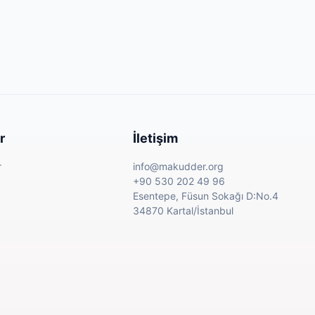
r
İletişim
r
info@makudder.org
+90 530 202 49 96
Esentepe, Füsun Sokağı D:No.4
34870 Kartal/İstanbul