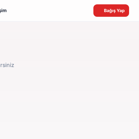
işim
Bağış Yap
rsiniz