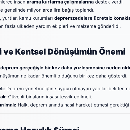
nlerce insan
arama kurtarma çalışmalarına
destek verdi.
e genelinde milyonlarca lira bağış toplandı.
, yurtlar, kamu kurumları
depremzedelere ücretsiz konakl
n fazla ülkeden yardım ekipleri ve malzeme gönderildi.
i ve Kentsel Dönüşümün Önemi
n deprem gerçeğiyle bir kez daha yüzleşmesine neden old
önüşümün ne kadar önemli olduğunu bir kez daha gösterdi.
li:
Deprem yönetmeliğine uygun olmayan yapılar belirlenme
lı:
Güvenli binaların inşası teşvik edilmeli.
rılmalı:
Halk, deprem anında nasıl hareket etmesi gerektiği 