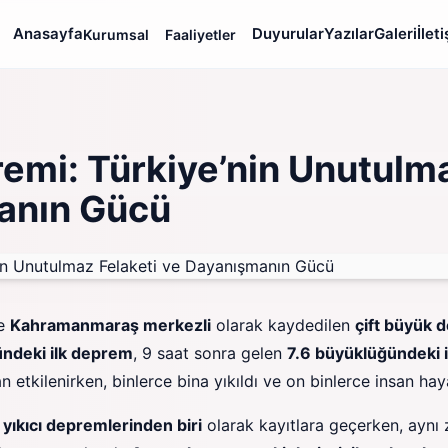
Anasayfa
Duyurular
Yazılar
Galeri
İlet
Kurumsal
Faaliyetler
emi: Türkiye’nin Unutulma
anın Gücü
ne
Kahramanmaraş merkezli
olarak kaydedilen
çift büyük 
ündeki ilk deprem
, 9 saat sonra gelen
7.6 büyüklüğündeki 
etkilenirken, binlerce bina yıkıldı ve on binlerce insan hay
 yıkıcı depremlerinden biri
olarak kayıtlara geçerken, aynı