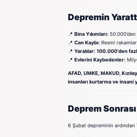
Depremin Yaratt
📍
Bina Yıkımları:
50.000’den f
📍
Can Kaybı:
Resmi rakamla
📍
Yaralılar:
100.000’den fazla
📍
Evlerini Kaybedenler:
Mily
AFAD, UMKE, MAKUD, Kızılay,
insanları kurtarma ve insani
Deprem Sonrası
6 Şubat depreminin ardından 