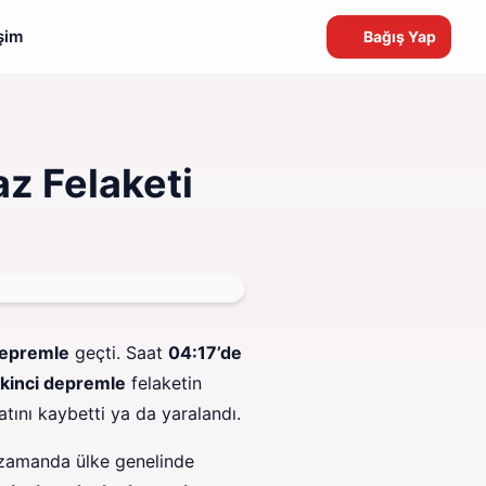
işim
Bağış Yap
z Felaketi
depremle
geçti. Saat
04:17’de
ikinci depremle
felaketin
atını kaybetti ya da yaralandı.
 zamanda ülke genelinde