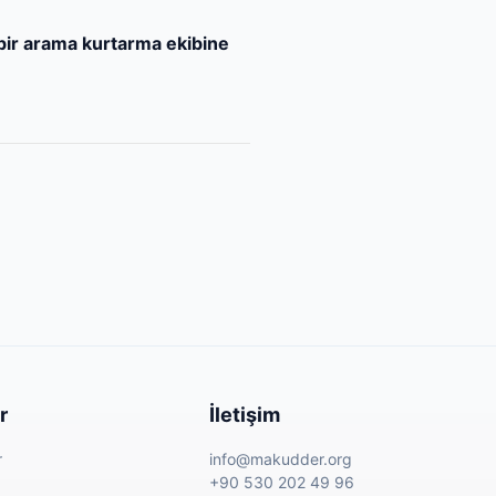
bir arama kurtarma ekibine
r
İletişim
r
info@makudder.org
+90 530 202 49 96