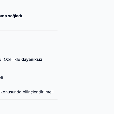
ama sağladı
.
u
. Özellikle
dayanıksız
li.
konusunda bilinçlendirilmeli.