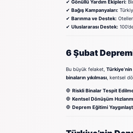
✔
Gönüllü Yardım Ekipleri:
Bi
✔
Bağış Kampanyaları:
Türkiy
✔
Barınma ve Destek:
Oteller
✔
Uluslararası Destek:
100’de
6 Şubat Deprem
Bu büyük felaket,
Türkiye’ni
binaların yıkılması
, kentsel d
🛑
Riskli Binalar Tespit Edilme
🛑
Kentsel Dönüşüm Hızlanma
🛑
Deprem Eğitimi Yaygınlaştı