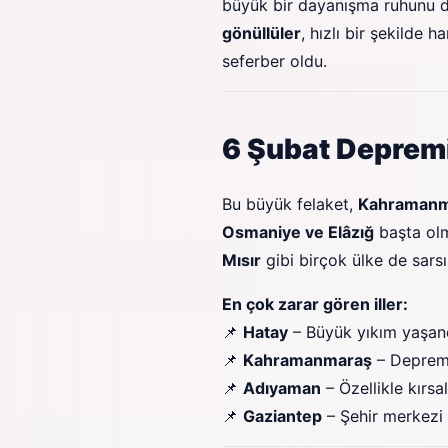
büyük bir dayanışma ruhunu d
gönüllüler
, hızlı bir şekilde
seferber oldu.
6 Şubat Depremi
Bu büyük felaket,
Kahramanmar
Osmaniye ve Elâzığ
başta olm
Mısır
gibi birçok ülke de sarsı
En çok zarar gören iller:
📌
Hatay
– Büyük yıkım yaşand
📌
Kahramanmaraş
– Depremi
📌
Adıyaman
– Özellikle kırs
📌
Gaziantep
– Şehir merkezi 