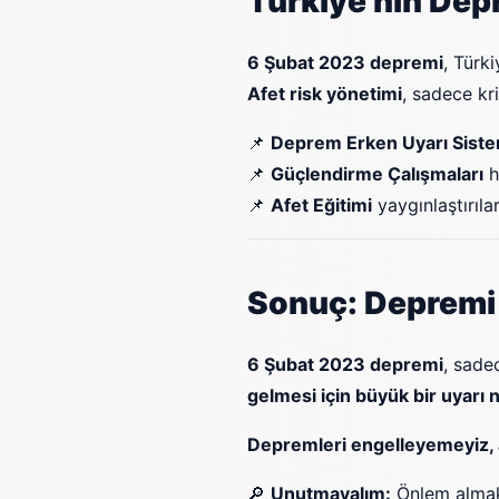
Türkiye’nin Dep
6 Şubat 2023 depremi
, Türk
Afet risk yönetimi
, sadece kr
📌
Deprem Erken Uyarı Siste
📌
Güçlendirme Çalışmaları
h
📌
Afet Eğitimi
yaygınlaştırıla
Sonuç: Depremi 
6 Şubat 2023 depremi
, sade
gelmesi için büyük bir uyarı ni
Depremleri engelleyemeyiz, anc
🔎
Unutmayalım:
Önlem almak,