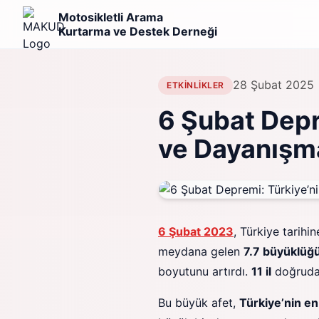
Motosikletli Arama
Kurtarma ve Destek Derneği
28 Şubat 2025
ETKINLIKLER
6 Şubat Depr
ve Dayanışm
6 Şubat 2023
, Türkiye tarihi
meydana gelen
7.7 büyüklüğ
boyutunu artırdı.
11 il
doğrudan 
Bu büyük afet,
Türkiye’nin en