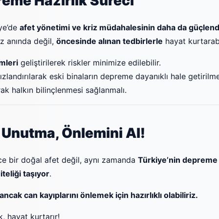
reme Hazırlık Süreci
iye’de
afet yönetimi ve kriz müdahalesinin daha da güçlend
iz anında değil,
öncesinde alınan tedbirlerle
hayat kurtarabi
mleri
geliştirilerek riskler minimize edilebilir.
ızlandırılarak eski binaların depreme dayanıklı hale getirilm
rak halkın bilinçlenmesi sağlanmalı.
Unutma, Önlemini Al!
ce bir doğal afet değil, aynı zamanda
Türkiye’nin depreme k
teliği taşıyor
.
ak can kayıplarını önlemek için hazırlıklı olabiliriz.
 hayat kurtarır!